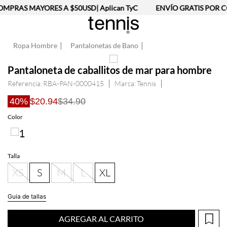
PRAS MAYORES A $50USD| Aplican TyC
ENVÍO GRATIS POR CO
Ropa Hombre
Pantalonetas de Bano
Pantaloneta de caballitos de mar para hombre
Referencia
:
RBA-PAN-0000415
Tennis
40%
$20.94
$34.90
Color
Talla
XS
S
M
L
XL
Guia de tallas
AGREGAR AL CARRITO