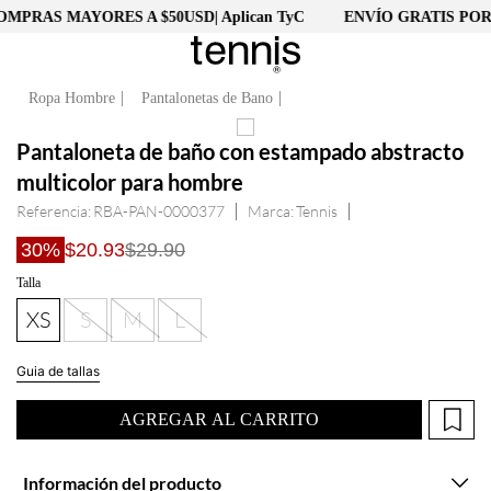
MPRAS MAYORES A $50USD| Aplican TyC
ENVÍO GRATIS POR 
Ropa Hombre
Pantalonetas de Bano
Pantaloneta de baño con estampado abstracto
multicolor para hombre
Referencia
:
RBA-PAN-0000377
Tennis
30%
$20.93
$29.90
Talla
XS
S
M
L
Guia de tallas
AGREGAR AL CARRITO
Información del producto