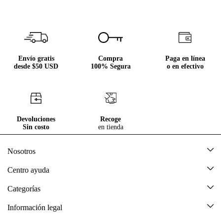
Envío gratis
Compra
Paga en línea
desde $50 USD
100% Segura
o en efectivo
Devoluciones
Recoge
Sin costo
en tienda
Nosotros
Acerca de Tennis
Centro ayuda
Tiendas
Mis pedidos
Categorías
Beneficios de suscripción
Mi cuenta
Nuevo
Información legal
Cómo comprar
Mujer