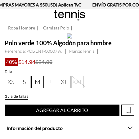
PRAS MAYORES A $50USD| Aplican TyC
ENVÍO GRATIS POR COM
Ropa Hombre
Camisas Polo
Polo verde 100% Algodón para hombre
Referencia
:
POL-ENT-0000796
Tennis
40%
$14.94
$24.90
Talla
XS
S
M
L
XL
XXL
Guia de tallas
AGREGAR AL CARRITO
Información del producto