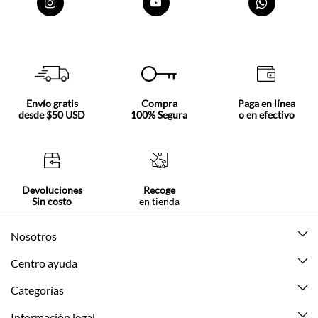
Envío gratis
Compra
Paga en línea
desde $50 USD
100% Segura
o en efectivo
Devoluciones
Recoge
Sin costo
en tienda
Nosotros
Acerca de Tennis
Centro ayuda
Tiendas
Mis pedidos
Categorías
Beneficios de suscripción
Mi cuenta
Nuevo
Información legal