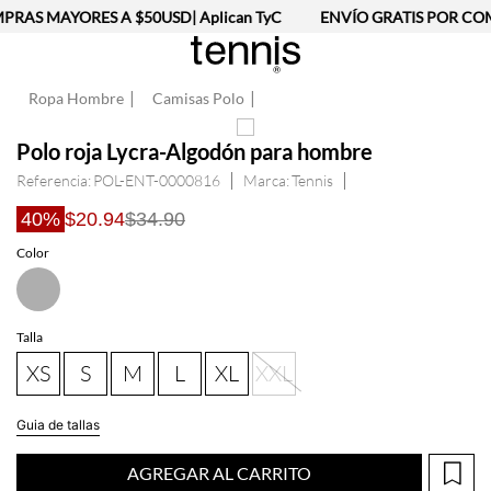
RAS MAYORES A $50USD| Aplican TyC
ENVÍO GRATIS POR COM
Ropa Hombre
Camisas Polo
Polo roja Lycra-Algodón para hombre
Referencia
:
POL-ENT-0000816
Tennis
40%
$20.94
$34.90
Talla
XS
S
M
L
XL
XXL
Guia de tallas
AGREGAR AL CARRITO
Información del producto