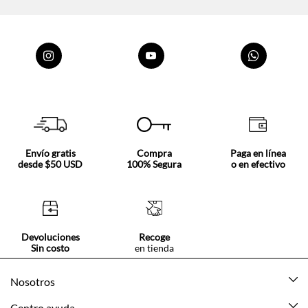
Envío gratis
Compra
Paga en línea
desde $50 USD
100% Segura
o en efectivo
Devoluciones
Recoge
Sin costo
en tienda
Nosotros
Acerca de Tennis
Centro ayuda
Tiendas
Mis pedidos
Categorías
Beneficios de suscripción
Mi cuenta
Nuevo
Información legal