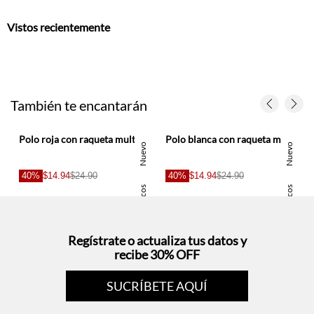
También te encantarán
Polo roja con raqueta multicolor para hombre
Polo blanca con raqueta multicolor para hombre
o
Nuevo
Nuevo
40%
$14.94
$24.90
40%
$14.94
$24.90
s
Basicos
Basicos
Regístrate o actualiza tus datos y
recibe 30% OFF
SUCRÍBETE AQUÍ