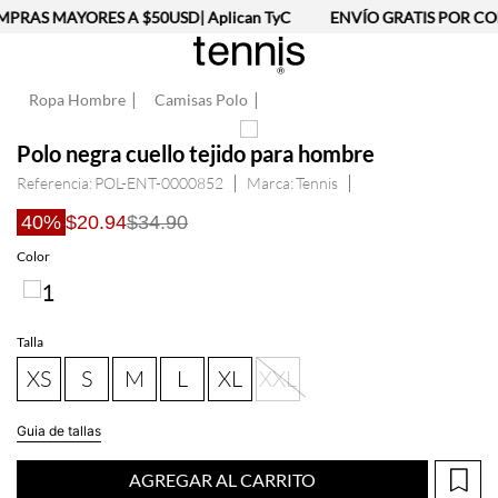
RAS MAYORES A $50USD| Aplican TyC
ENVÍO GRATIS POR COMP
Ropa Hombre
Camisas Polo
Polo negra cuello tejido para hombre
Referencia
:
POL-ENT-0000852
Tennis
40%
$20.94
$34.90
Color
Talla
XS
S
M
L
XL
XXL
Guia de tallas
AGREGAR AL CARRITO