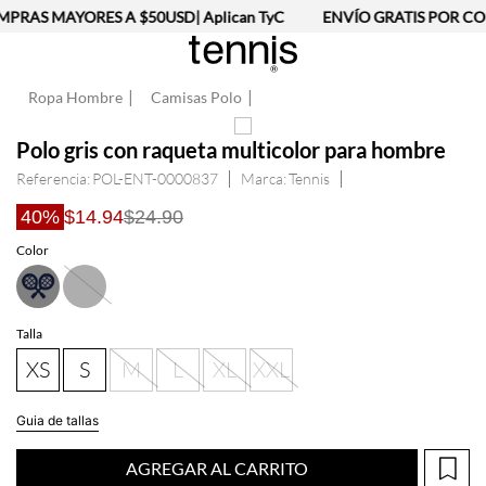
PRAS MAYORES A $50USD| Aplican TyC
ENVÍO GRATIS POR COM
Ropa Hombre
Camisas Polo
Polo gris con raqueta multicolor para hombre
Referencia
:
POL-ENT-0000837
Tennis
40%
$14.94
$24.90
Color
Talla
XS
S
M
L
XL
XXL
Guia de tallas
AGREGAR AL CARRITO