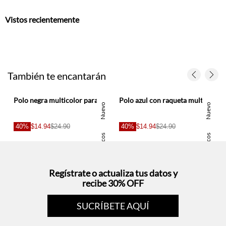
Vistos recientemente
También te encantarán
polos entero
Polo negra multicolor para hombre
Polo azul con raqueta multicolor para hombre
Nuevo
Nuevo
40%
$14.94
$24.90
40%
$14.94
$24.90
Basicos
Basicos
Regístrate o actualiza tus datos y
recibe 30% OFF
SUCRÍBETE AQUÍ