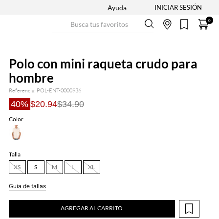
Ayuda
Busca tus favoritos
0
Polo con mini raqueta crudo para
hombre
Referencia
:
POL-ENT-0000936
40%
$20.94
$34.90
Color
Talla
XS
S
M
L
XL
Guia de tallas
AGREGAR AL CARRITO