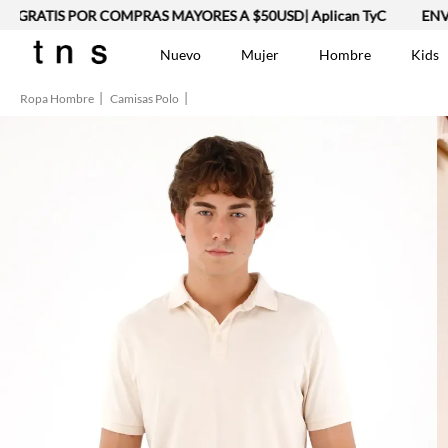
RATIS POR COMPRAS MAYORES A $50USD| Aplican TyC
ENVÍO 
Nuevo
Mujer
Hombre
Kids
Ropa Hombre
Camisas Polo
TÉRMINOS MÁS BUSCA
Vestidos
1
.
Lino
2
.
Camisetas
3
.
Chaqueta
4
.
Bermuda
5
.
Jean Hombre
6
.
Vestido
7
.
Tshirt-Negro-Tsh-En
8
.
Camisetas Mujer
9
.
Falda
10
.