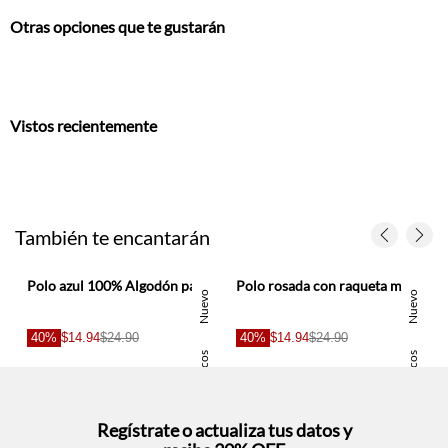
Otras opciones que te gustarán
Vistos recientemente
También te encantarán
polos entero
Polo azul 100% Algodón para hombre
Polo rosada con raqueta multicolor para hombre
Nuevo
Nuevo
40%
$14.94
$24.90
40%
$14.94
$24.90
Basicos
Basicos
Regístrate o actualiza tus datos y