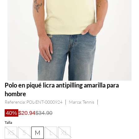
Polo en piqué licra antipilling amarilla para
hombre
Referencia
:
POL-ENT-0000924
Tennis
40%
$20.94
$34.90
Talla
XS
S
M
L
XL