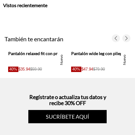
Vistos recientemente
También te encantarán
para mujer
Pantalón relaxed fit con pretina fruncida en lino blanco para mujer
Pantalón wide leg con pliegues frontales en lino beige para mujer
Nuevo
Nuevo
40%
$35.94
$59.90
40%
$47.94
$79.90
Regístrate o actualiza tus datos y
recibe 30% OFF
SUCRÍBETE AQUÍ