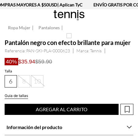
MPRAS MAYORES A $50USD| Aplican TyC
ENVÍO GRATIS POR CO
Ropa Mujer
Pantalones
Pantalón negro con efecto brillante para mujer
Referencia
:
PAN-SKI-PLA-0000623
Tennis
40%
$35.94
$59.90
Talla
6
8
10
Guia de tallas
AGREGAR AL CARRITO
Información del producto