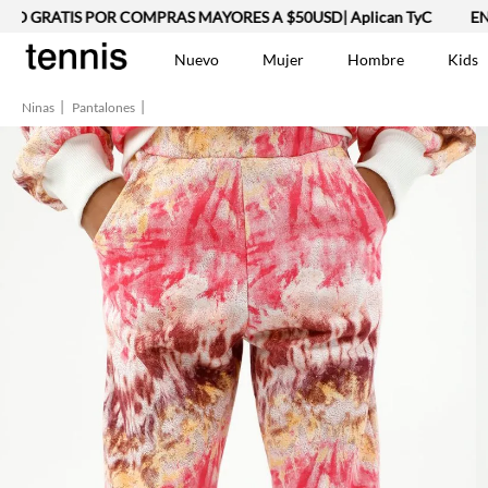
 GRATIS POR COMPRAS MAYORES A $50USD| Aplican TyC
ENVÍ
Nuevo
Mujer
Hombre
Kids
Ninas
Pantalones
TÉRMINOS MÁS BUSCA
Vestidos
1
.
Lino
2
.
Chaqueta
3
.
Camisetas
4
.
Jean Hombre
5
.
Bermuda
6
.
Vestido
7
.
Tshirt-Negro-Tsh-En
8
.
Camisetas Mujer
9
.
Polo
10
.