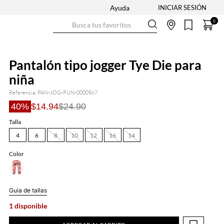
Ayuda
Busca tus favoritos
0
Pantalón tipo jogger Tye Die para
niña
Referencia
:
PAN-JOG-PUN-0000567
40%
$14.94
$24.90
Talla
4
6
8
10
12
16
14
Color
Guia de tallas
1 disponible