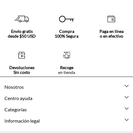
Envío gratis
Compra
Paga en línea
desde $50 USD
100% Segura
o en efectivo
Devoluciones
Recoge
Sin costo
en tienda
Nosotros
Acerca de Tennis
Centro ayuda
Tiendas
Mis pedidos
Categorías
Beneficios de suscripción
Mi cuenta
Nuevo
Información legal
Cómo comprar
Mujer
Promociones vigentes