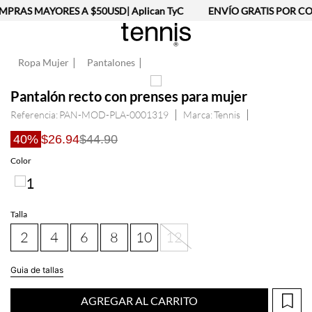
PRAS MAYORES A $50USD| Aplican TyC
ENVÍO GRATIS POR CO
Ropa Mujer
Pantalones
Pantalón recto con prenses para mujer
Referencia
:
PAN-MOD-PLA-0001319
Tennis
40%
$26.94
$44.90
Color
Talla
2
4
6
8
10
12
Guia de tallas
AGREGAR AL CARRITO