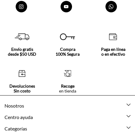
Envío gratis
Compra
Paga en línea
desde $50 USD
100% Segura
o en efectivo
Devoluciones
Recoge
Sin costo
en tienda
Nosotros
Acerca de Tennis
Centro ayuda
Tiendas
Mis pedidos
Categorías