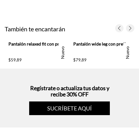
También te encantarán
udo para mujer
Pantalón relaxed fit con pretina fruncida en lino blanco para mujer
Pantalón wide leg con pretina de doble botón de lino café para mujer
Nuevo
Nuevo
$
59
,
89
$
79
,
89
Regístrate o actualiza tus datos y
recibe 30% OFF
SUCRÍBETE AQUÍ