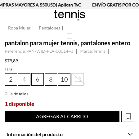
PRAS MAYORES A $50USD| Aplican TyC
ENVÍO GRATIS POR COM
Ropa Mujer
Pantalones
pantalon para mujer tennis, pantalones entero
Referencia
:
PAN-WID-PLA-0001443
Tennis
$
79
,
89
Talla
2
4
6
8
10
12
Guia de tallas
1 disponible
AGREGAR AL CARRITO
Información del producto