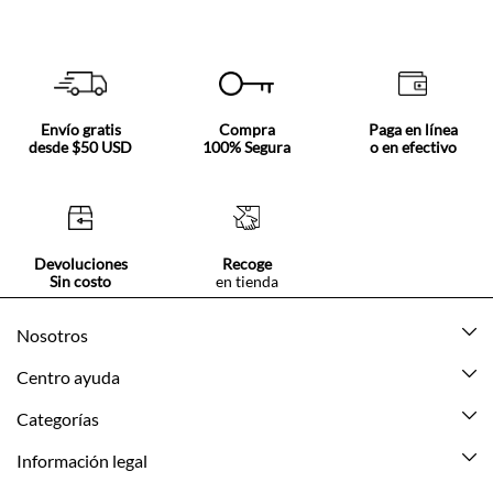
Envío gratis
Compra
Paga en línea
desde $50 USD
100% Segura
o en efectivo
Devoluciones
Recoge
Sin costo
en tienda
Nosotros
Acerca de Tennis
Centro ayuda
Tiendas
Mis pedidos
Categorías
Beneficios de suscripción
Mi cuenta
Nuevo
Información legal
Cómo comprar
Mujer