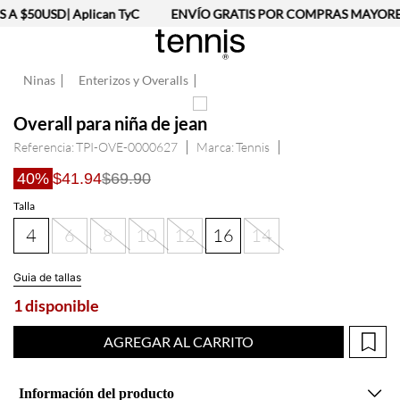
 $50USD| Aplican TyC
ENVÍO GRATIS POR COMPRAS MAYORES 
Ninas
Enterizos y Overalls
Overall para niña de jean
Referencia
:
TPI-OVE-0000627
Tennis
40%
$41.94
$69.90
Talla
4
6
8
10
12
16
14
Guia de tallas
1 disponible
AGREGAR AL CARRITO
Información del producto