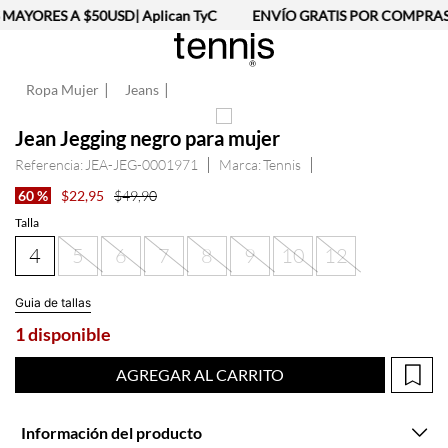
AYORES A $50USD| Aplican TyC
ENVÍO GRATIS POR COMPRAS 
Ropa Mujer
Jeans
Jean Jegging negro para mujer
Referencia
:
JEA-JEG-0001971
Tennis
60 %
$
22
,
95
$
49
,
90
Talla
4
5
6
7
8
9
10
12
Guia de tallas
1 disponible
AGREGAR AL CARRITO
Información del producto