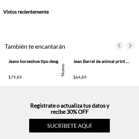
Vistos recientemente
También te encantarán
 mujer
Jeans horseshoe tipo desgaste en denim para mujer
Jean Barrel de animal print para mujer
Nuevo
$
79
,
89
$
64
,
89
Regístrate o actualiza tus datos y
recibe 30% OFF
SUCRÍBETE AQUÍ