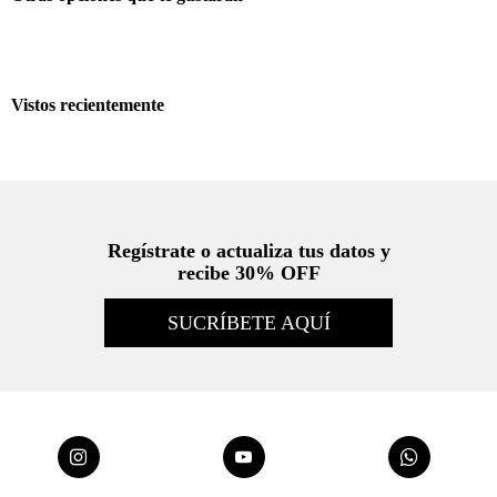
Vistos recientemente
También te encantarán
Jean Horseshoe cinco bolsillos azul para mujer
Jean Mom fit de tiro alto para mujer
30%
$41.93
$59.90
30%
$34.93
$49.90
Regístrate o actualiza tus datos y
recibe 30% OFF