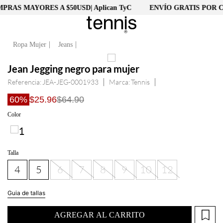
AS MAYORES A $50USD| Aplican TyC
ENVÍO GRATIS POR CO
Ropa Mujer
Jeans
Jean Jegging negro para mujer
Referencia
:
JEA-JEG-0001933
Tennis
60%
$25.96
$64.90
Color
Talla
4
5
6
7
8
9
10
12
Guia de tallas
AGREGAR AL CARRITO