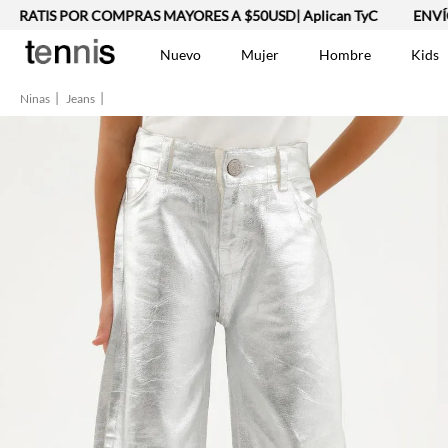
S POR COMPRAS MAYORES A $50USD| Aplican TyC
ENVÍO GRATI
Nuevo
Mujer
Hombre
Kids
Ninas
Jeans
TÉRMINOS MÁS BUSCA
Vestidos
1
.
Lino
2
.
Camisetas
3
.
Chaqueta
4
.
Bermuda
5
.
Jean Hombre
6
.
Vestido
7
.
Tshirt-Negro-Tsh-En
8
.
Camisetas Mujer
9
.
Falda
10
.