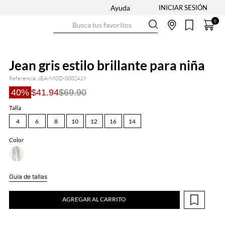
Ayuda
Busca tus favoritos
0
Jean gris estilo brillante para niña
Referencia
:
JEA-MOD-0002419
40%
$41.94
$69.90
Talla
4
6
8
10
12
16
14
Color
Guia de tallas
AGREGAR AL CARRITO