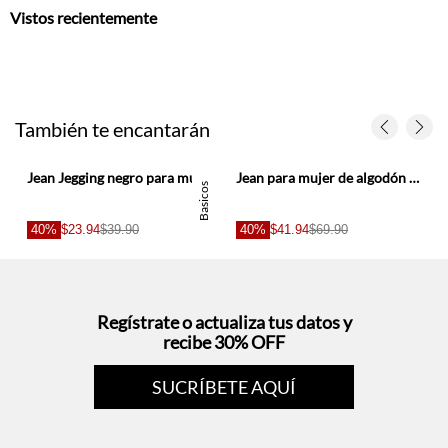
Vistos recientemente
También te encantarán
Jean Jegging negro para mujer
Jean para mujer de algodón azul claro corte horseshoe con estampado arabesco
Basicos
40%
$23.94
$39.90
40%
$41.94
$69.90
Regístrate o actualiza tus datos y
recibe 30% OFF
SUCRÍBETE AQUÍ