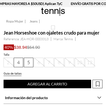
PRAS MAYORES A $50USD| Aplican TyC
ENVÍO GRATIS POR CO
Ropa Mujer
Jeans
Jean Horseshoe con ojaletes crudo para mujer
Referencia
:
JEA-HOR-0003313
Tennis
40%
$38.94
$64.90
Talla
2
4
5
6
7
8
9
10
12
Guia de tallas
AGREGAR AL CARRITO
Información del producto