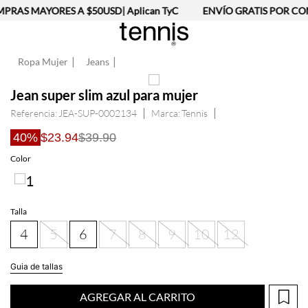
RAS MAYORES A $50USD| Aplican TyC
ENVÍO GRATIS POR COM
Ropa Mujer
Jeans
Jean super slim azul para mujer
Referencia
:
JEA-SUP-0002134
Tennis
40%
$23.94
$39.90
Talla
4
5
6
7
8
9
10
12
Guia de tallas
AGREGAR AL CARRITO
Información del producto