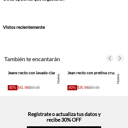
Vistos recientemente
También te encantarán
Jeans recto con lavado claro desvanecido en denim para mujer
Jean recto con pretina cruzada en denim para mujer
Nuevo
Nuevo
40%
$41.94
$69.90
40%
$35.94
$59.90
Regístrate o actualiza tus datos y
recibe 30% OFF
SUCRÍBETE AQUÍ