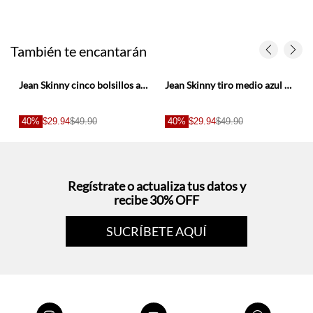
También te encantarán
 3D para hombre
Jean Skinny cinco bolsillos azul para hombre
Jean Skinny tiro medio azul oscuro para hombre
40%
$29.94
$49.90
40%
$29.94
$49.90
Regístrate o actualiza tus datos y
recibe 30% OFF
SUCRÍBETE AQUÍ