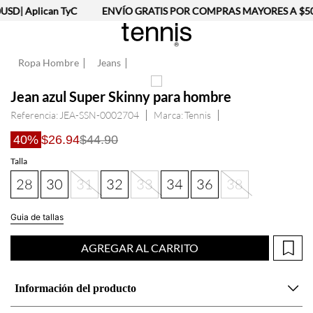
D| Aplican TyC
ENVÍO GRATIS POR COMPRAS MAYORES A $50U
Ropa Hombre
Jeans
Jean azul Super Skinny para hombre
Referencia
:
JEA-SSN-0002704
Tennis
40%
$26.94
$44.90
Talla
28
30
31
32
33
34
36
38
Guia de tallas
AGREGAR AL CARRITO
Información del producto