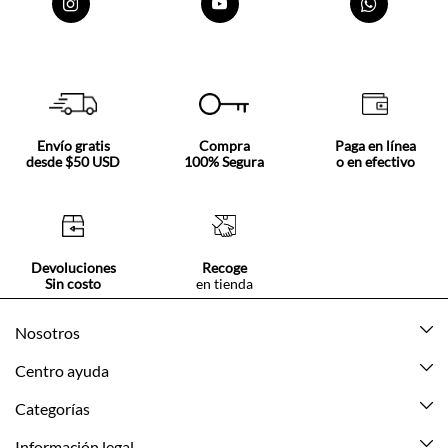
Envío gratis
Compra
Paga en línea
desde $50 USD
100% Segura
o en efectivo
Devoluciones
Recoge
Sin costo
en tienda
Nosotros
Acerca de Tennis
Centro ayuda
Tiendas
Mis pedidos
Categorías
Beneficios de suscripción
Mi cuenta
Nuevo
Información legal