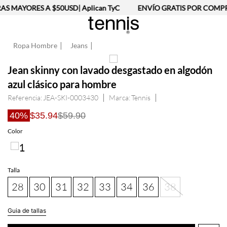
MAYORES A $50USD| Aplican TyC
ENVÍO GRATIS POR COMPRAS 
Ropa Hombre
Jeans
Jean skinny con lavado desgastado en algodón
azul clásico para hombre
Referencia
:
JEA-SKI-0003430
Tennis
40%
$35.94
$59.90
Color
Talla
28
30
31
32
33
34
36
38
Guia de tallas