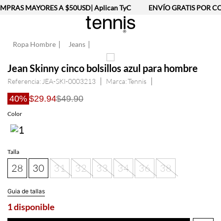
MPRAS MAYORES A $50USD| Aplican TyC
ENVÍO GRATIS POR CO
Ropa Hombre
Jeans
Jean Skinny cinco bolsillos azul para hombre
Referencia
:
JEA-SKI-0003213
Tennis
40%
$29.94
$49.90
Color
Talla
28
30
31
32
33
34
36
38
Guia de tallas
1 disponible