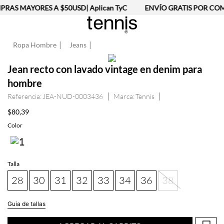
RAS MAYORES A $50USD| Aplican TyC
ENVÍO GRATIS POR COMP
Ropa Hombre
Jeans
Jean recto con lavado vintage en denim para
hombre
Referencia
:
JEA-NUD-0003436
Tennis
$
80
,
39
Talla
28
30
31
32
33
34
36
38
Guia de tallas
AGREGAR AL CARRITO
Información del producto