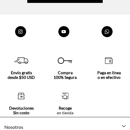
Envío gratis
Compra
Paga en línea
desde $50 USD
100% Segura
o en efectivo
Devoluciones
Recoge
Sin costo
en tienda
Nosotros
Acerca de Tennis
Centro ayuda
Tiendas
Mis pedidos
Categorías