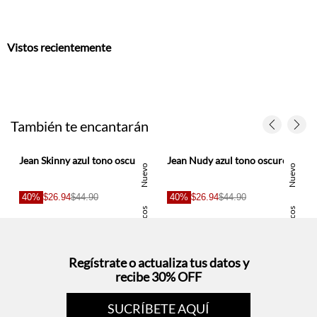
También te encantarán
 3D para hombre
Jean Skinny azul tono oscuro para hombre
Jean Nudy azul tono oscuro para hombre
Nuevo
Nuevo
40%
$26.94
$44.90
40%
$26.94
$44.90
Basicos
Basicos
Regístrate o actualiza tus datos y
recibe 30% OFF
SUCRÍBETE AQUÍ