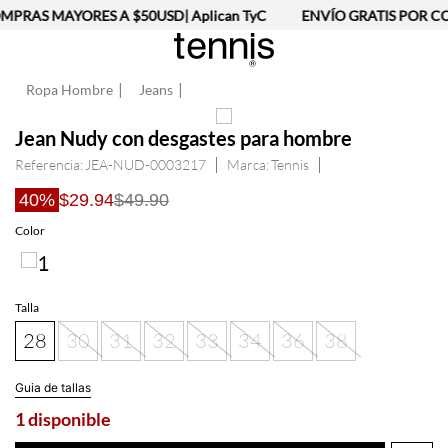
PRAS MAYORES A $50USD| Aplican TyC
ENVÍO GRATIS POR CO
Ropa Hombre
Jeans
Jean Nudy con desgastes para hombre
Referencia
:
JEA-NUD-0003217
Tennis
40%
$29.94
$49.90
Talla
28
30
31
32
33
34
36
38
Guia de tallas
1 disponible
AGREGAR AL CARRITO
Información del producto