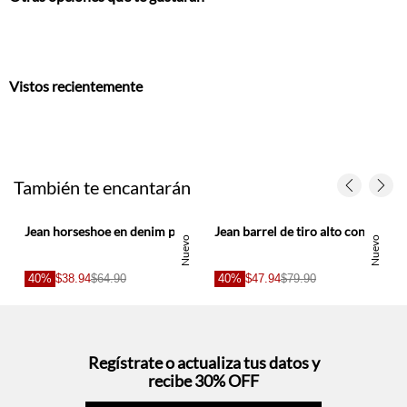
Vistos recientemente
También te encantarán
 mujer
Jean horseshoe en denim para mujer
Jean barrel de tiro alto con estampado en denim oscuro para mujer
Nuevo
Nuevo
40%
$38.94
$64.90
40%
$47.94
$79.90
Regístrate o actualiza tus datos y
recibe 30% OFF
SUCRÍBETE AQUÍ