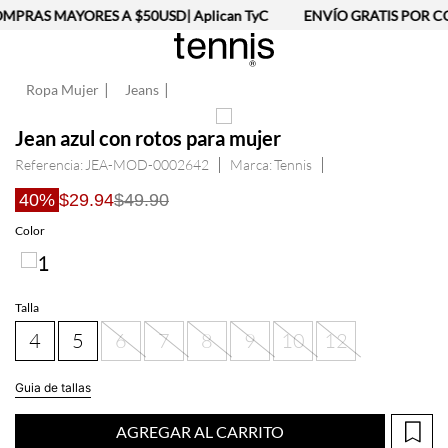
MPRAS MAYORES A $50USD| Aplican TyC
ENVÍO GRATIS POR CO
Ropa Mujer
Jeans
Jean azul con rotos para mujer
Referencia
:
JEA-MOD-0002642
Tennis
40%
$29.94
$49.90
Talla
4
5
6
7
8
9
10
12
Guia de tallas
AGREGAR AL CARRITO
Información del producto