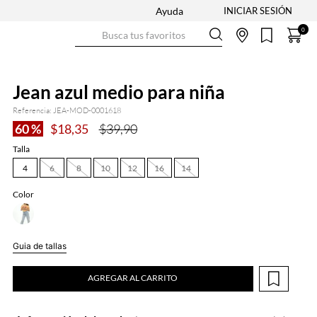
Ayuda
Busca tus favoritos
0
Jean azul medio para niña
Referencia
:
JEA-MOD-0001618
60 %
$
18
,
35
$
39
,
90
Talla
4
6
8
10
12
16
14
Color
Guia de tallas
AGREGAR AL CARRITO