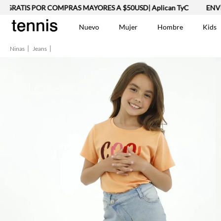
RATIS POR COMPRAS MAYORES A $50USD| Aplican TyC
ENVÍO 
Nuevo
Mujer
Hombre
Kids
Ninas
Jeans
TÉRMINOS MÁS BUSCA
Vestidos
1
.
Lino
2
.
Camisetas
3
.
Chaqueta
4
.
Bermuda
5
.
Jean Hombre
6
.
Vestido
7
.
Tshirt-Negro-Tsh-En
8
.
Polo
9
.
Falda
10
.