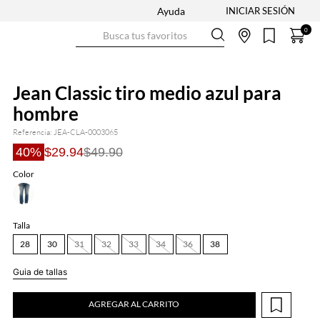
Ayuda
Busca tus favoritos
0
Jean Classic tiro medio azul para
hombre
Referencia
:
JEA-CLA-0003065
40%
$29.94
$49.90
Color
Talla
28
30
31
32
33
34
36
38
Guia de tallas
AGREGAR AL CARRITO