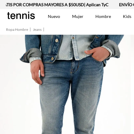
IS POR COMPRAS MAYORES A $50USD| Aplican TyC
ENVÍO GRAT
Nuevo
Mujer
Hombre
Kids
Ropa Hombre
Jeans
TÉRMINOS MÁS BUSCA
Vestidos
1
.
Lino
2
.
Camisetas
3
.
Chaqueta
4
.
Bermuda
5
.
Jean Hombre
6
.
Vestido
7
.
Tshirt-Negro-Tsh-En
8
.
Camisetas Mujer
9
.
Falda
10
.