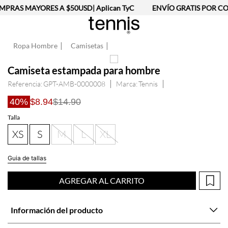
PRAS MAYORES A $50USD| Aplican TyC
ENVÍO GRATIS POR CO
Ropa Hombre
Camisetas
Camiseta estampada para hombre
Referencia
:
GPT-AMB-0000008
Tennis
40%
$8.94
$14.90
Talla
XS
S
M
L
XL
Guia de tallas
AGREGAR AL CARRITO
Información del producto