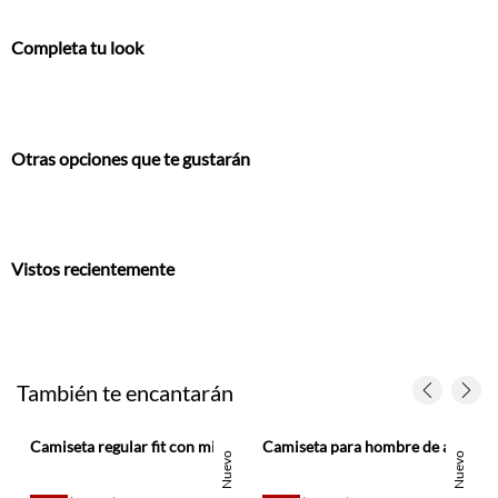
Completa tu look
Otras opciones que te gustarán
Vistos recientemente
También te encantarán
Camiseta regular fit con micro texto en algodón crema para hombre
Camiseta para hombre de algodón negro regular fit con detalle tonal en pecho
s
Nuevo
Nuevo