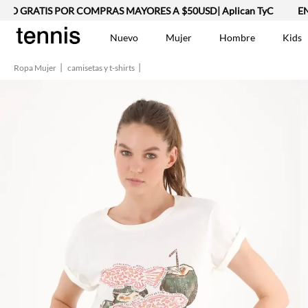
O GRATIS POR COMPRAS MAYORES A $50USD| Aplican TyC
ENVÍ
Nuevo
Mujer
Hombre
Kids
Ropa Mujer
camisetas y t-shirts
TÉRMINOS MÁS BUSCA
Vestidos
1
.
Lino
2
.
Camisetas
3
.
Chaqueta
4
.
Bermuda
5
.
Jean Hombre
6
.
Vestido
7
.
Tshirt-Negro-Tsh-En
8
.
Camisetas Mujer
9
.
Falda
10
.