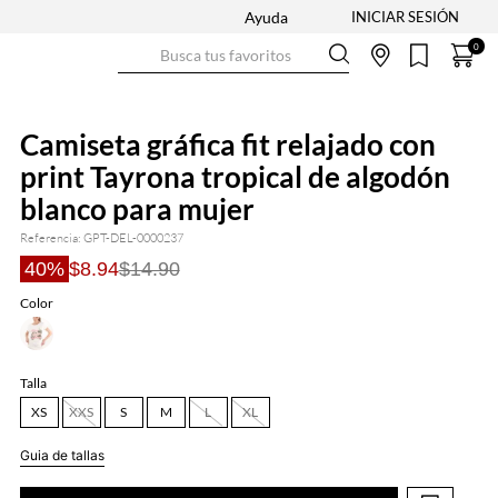
Ayuda
Busca tus favoritos
0
Camiseta gráfica fit relajado con
print Tayrona tropical de algodón
blanco para mujer
Referencia
:
GPT-DEL-0000237
40%
$8.94
$14.90
Color
Talla
XS
XXS
S
M
L
XL
Guia de tallas