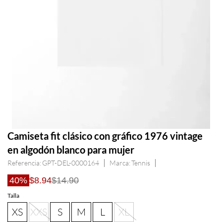
Camiseta fit clásico con gráfico 1976 vintage
en algodón blanco para mujer
Referencia
:
GPT-DEL-0000164
Tennis
40%
$8.94
$14.90
Talla
XS
XXS
S
M
L
XL