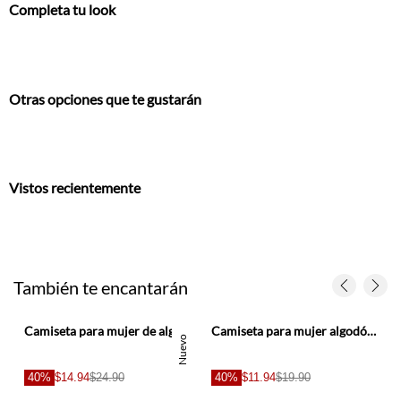
Completa tu look
Otras opciones que te gustarán
Vistos recientemente
También te encantarán
ente para mujer
Camiseta para mujer de algodón café fit relajado con mangas amplias
Camiseta para mujer algodón beige fit ajustado con cuello barco
Nuevo
40%
$14.94
$24.90
40%
$11.94
$19.90