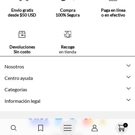
Envío gratis
Compra
Paga en línea
desde $50 USD
100% Segura
o en efectivo
Devoluciones
Recoge
Sin costo
en tienda
Nosotros
Acerca de Tennis
Centro ayuda
Tiendas
Mis pedidos
Categorías
Beneficios de suscripción
Mi cuenta
Nuevo
Información legal
Cómo comprar
Mujer
Promociones vigentes
Guía de tallas
Hombre
Politica de envío y devolución
0
Contáctanos
Niña
Políticas de privacidad
© Texcolombia S.A.