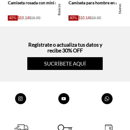
hombre
Camiseta rosada con mini raqueta bordada para hombre
Camiseta para hombre en algodón verde oliva fit regular con bordado raqueta
Basicos
Nuevo
40%
$10.14
$16.90
40%
$10.14
$16.90
Regístrate o actualiza tus datos y
recibe 30% OFF
SUCRÍBETE AQUÍ