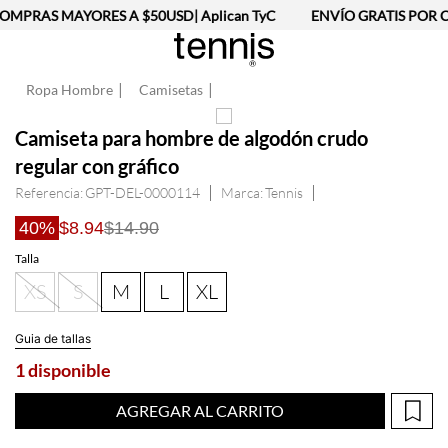
OMPRAS MAYORES A $50USD| Aplican TyC
ENVÍO GRATIS POR C
Ropa Hombre
Camisetas
Camiseta para hombre de algodón crudo
regular con gráfico
Referencia
:
GPT-DEL-0000114
Tennis
40%
$8.94
$14.90
Talla
XS
S
M
L
XL
Guia de tallas
1 disponible
AGREGAR AL CARRITO