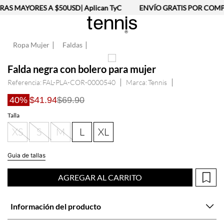
AS MAYORES A $50USD| Aplican TyC
ENVÍO GRATIS POR COMPR
Ropa Mujer
Faldas
Falda negra con bolero para mujer
Referencia
:
FAL-PLA-COR-0000540
Tennis
40%
$41.94
$69.90
Talla
XS
S
M
L
XL
Guia de tallas
AGREGAR AL CARRITO
Información del producto