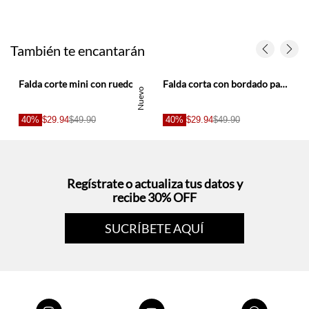
También te encantarán
Falda corte mini con ruedo curvo estilo tenis en lino blanco para mujer
Falda corta con bordado para mujer
Nuevo
40%
$29.94
$49.90
40%
$29.94
$49.90
Regístrate o actualiza tus datos y
recibe 30% OFF
SUCRÍBETE AQUÍ