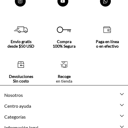
Envío gratis
Compra
Paga en línea
desde $50 USD
100% Segura
o en efectivo
Devoluciones
Recoge
Sin costo
en tienda
Nosotros
Acerca de Tennis
Centro ayuda
Tiendas
Mis pedidos
Categorías
Beneficios de suscripción
Mi cuenta
Nuevo
Información legal