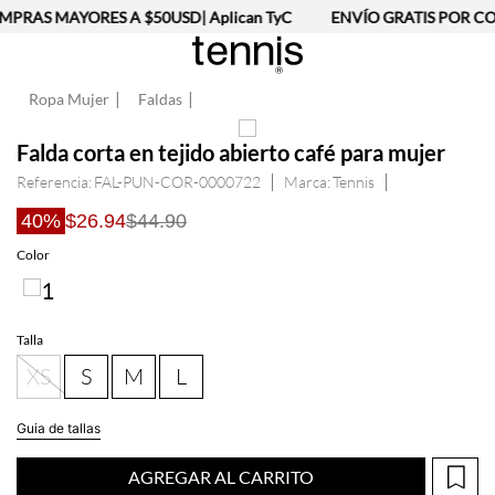
PRAS MAYORES A $50USD| Aplican TyC
ENVÍO GRATIS POR CO
Ropa Mujer
Faldas
Falda corta en tejido abierto café para mujer
Referencia
:
FAL-PUN-COR-0000722
Tennis
40%
$26.94
$44.90
Talla
XS
S
M
L
Guia de tallas
AGREGAR AL CARRITO
Información del producto