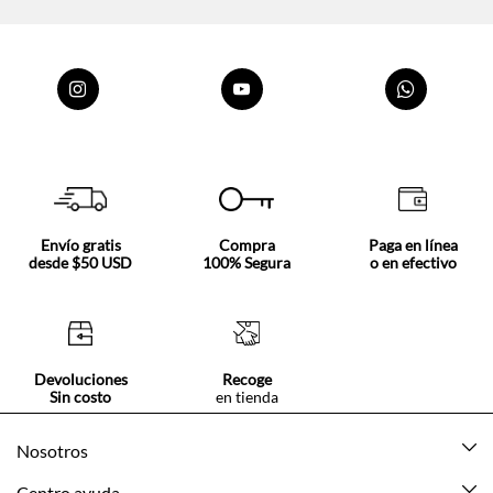
Envío gratis
Compra
Paga en línea
desde $50 USD
100% Segura
o en efectivo
Devoluciones
Recoge
Sin costo
en tienda
Nosotros
Acerca de Tennis
Centro ayuda
Tiendas
Mis pedidos
Categorías
Beneficios de suscripción
Mi cuenta
Nuevo
Información legal