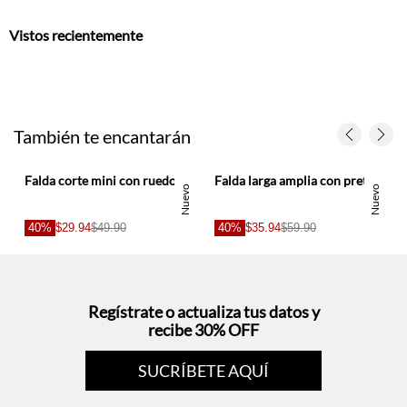
También te encantarán
Falda corte mini con ruedo curvo estilo tenis en lino blanco para mujer
Falda larga amplia con pretina ancha en algodón crudo para mujer
Nuevo
Nuevo
40%
$29.94
$49.90
40%
$35.94
$59.90
Regístrate o actualiza tus datos y
recibe 30% OFF
SUCRÍBETE AQUÍ