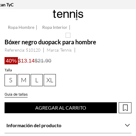
an TyC
Ropa Hombre
Ropa Interior
Bóxer negro duopack para hombre
Referencia
:
510120
Tennis
40%
$13.14
$21.90
Talla
S
M
L
XL
Guia de tallas
AGREGAR AL CARRITO
Información del producto