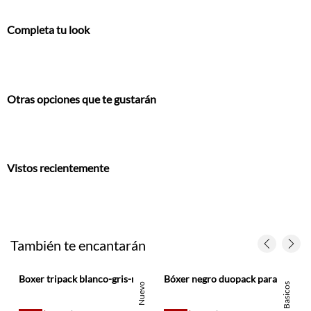
Completa tu look
Otras opciones que te gustarán
Vistos recientemente
También te encantarán
Boxer tripack blanco-gris-negro para hombre
Bóxer negro duopack para hombre
s
Nuevo
Basicos