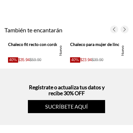
También te encantarán
Chaleco fit recto con cordoneras frontales en denim para mujer
Chaleco para mujer de lino arena entallado con bajo en doble pico
Nuevo
Nuevo
40%
$35.94
$59.90
40%
$23.94
$39.90
Regístrate o actualiza tus datos y
recibe 30% OFF
SUCRÍBETE AQUÍ