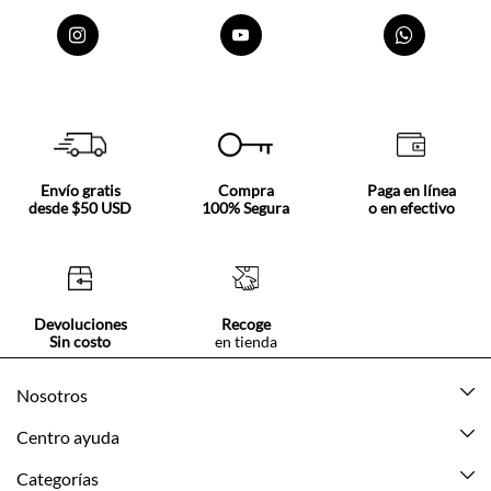
Envío gratis
Compra
Paga en línea
desde $50 USD
100% Segura
o en efectivo
Devoluciones
Recoge
Sin costo
en tienda
Nosotros
Acerca de Tennis
Centro ayuda
Tiendas
Mis pedidos
Categorías