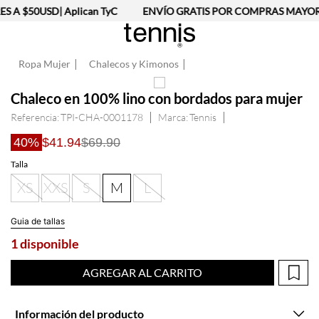
A $50USD| Aplican TyC
ENVÍO GRATIS POR COMPRAS MAYORES
Ropa Mujer
Chalecos y Kimonos
Chaleco en 100% lino con bordados para mujer
Referencia
:
TPI-CHA-0001178
Tennis
40%
$41.94
$69.90
Talla
XS
XXS
S
M
L
Guia de tallas
1 disponible
AGREGAR AL CARRITO
Información del producto