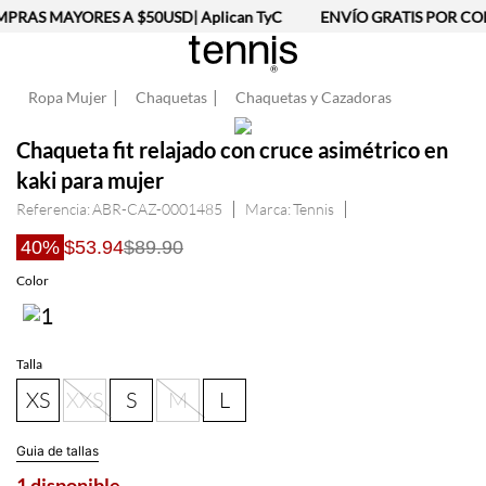
PRAS MAYORES A $50USD| Aplican TyC
ENVÍO GRATIS POR COM
Ropa Mujer
Chaquetas
Chaquetas y Cazadoras
Chaqueta fit relajado con cruce asimétrico en
kaki para mujer
Referencia
:
ABR-CAZ-0001485
Tennis
40%
$53.94
$89.90
Talla
XS
XXS
S
M
L
Guia de tallas
1 disponible
AGREGAR AL CARRITO