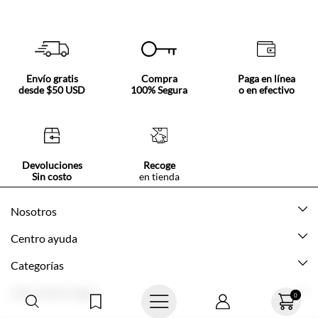
Envío gratis
Compra
Paga en línea
desde $50 USD
100% Segura
o en efectivo
Devoluciones
Recoge
Sin costo
en tienda
Nosotros
Acerca de Tennis
Centro ayuda
Tiendas
Mis pedidos
Categorías
Beneficios de suscripción
Mi cuenta
Nuevo
Información legal
Cómo comprar
Mujer
Promociones vigentes
Guía de tallas
Hombre
Politica de envío y devolución
0
Contáctanos
Niña
Políticas de privacidad
© Texcolombia S.A.