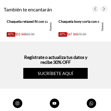
a mujer
Chaqueta relaxed fit con canesú fruncido en algodón marrón para mujer
Chaqueta boxy corta con cuello alto abotonado en denim para mujer
o
Nuevo
Nuevo
40%
$53.94
$89.90
40%
$47.94
$79.90
s
Regístrate o actualiza tus datos y
recibe 30% OFF
SUCRÍBETE AQUÍ