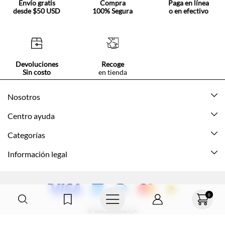
Envío gratis
Compra
Paga en línea
desde $50 USD
100% Segura
o en efectivo
Devoluciones
Recoge
Sin costo
en tienda
Nosotros
Acerca de Tennis
Centro ayuda
Tiendas
Mis pedidos
Categorías
Beneficios de suscripción
Mi cuenta
Nuevo
Información legal
Cómo comprar
Mujer
Promociones vigentes
Guía de tallas
Hombre
Politica de envío y devolución
0
Contáctanos
Niña
Políticas de privacidad
© Texcolombia S.A.
Preguntas frecuentes
Niño
Términos y condiciones