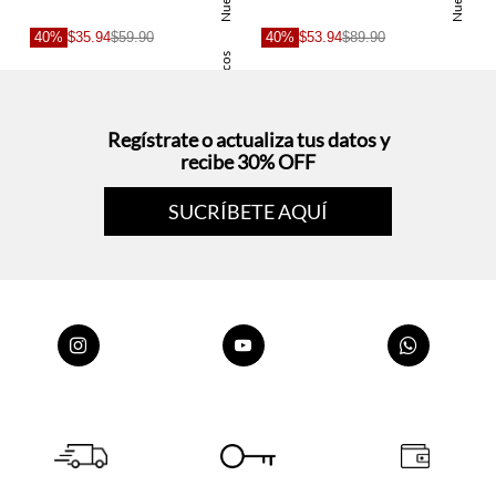
s
Nuevo
Nuevo
40%
$35.94
$59.90
40%
$53.94
$89.90
Basicos
Regístrate o actualiza tus datos y
recibe 30% OFF
SUCRÍBETE AQUÍ