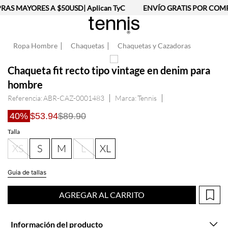
AS MAYORES A $50USD| Aplican TyC
ENVÍO GRATIS POR COMPR
Ropa Hombre
Chaquetas
Chaquetas y Cazadoras
Chaqueta fit recto tipo vintage en denim para
hombre
Referencia
:
ABR-CAZ-0001483
Tennis
40%
$53.94
$89.90
Talla
XS
S
M
L
XL
Guia de tallas
AGREGAR AL CARRITO
Información del producto