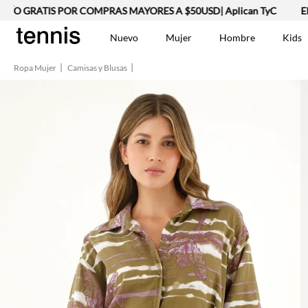
 GRATIS POR COMPRAS MAYORES A $50USD| Aplican TyC
ENVÍO
Nuevo
Mujer
Hombre
Kids
Ropa Mujer
Camisas y Blusas
TÉRMINOS MÁS BUSCA
Vestidos
1
.
Lino
2
.
Camisetas
3
.
Chaqueta
4
.
Bermuda
5
.
Jean Hombre
6
.
Vestido
7
.
Tshirt-Negro-Tsh-En
8
.
Polo
9
.
Falda
10
.