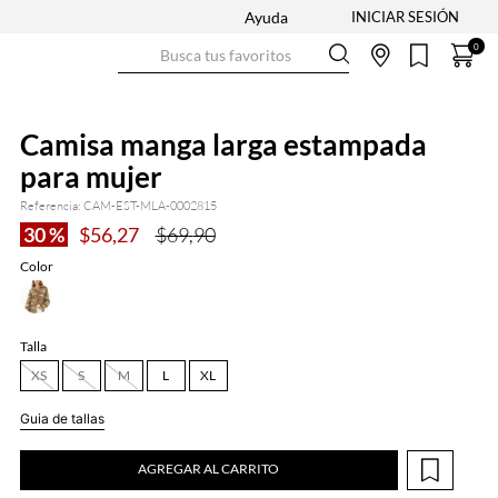
Ayuda
Busca tus favoritos
0
Camisa manga larga estampada
para mujer
Referencia
:
CAM-EST-MLA-0002815
30 %
$
56
,
27
$
69
,
90
Color
Talla
XS
S
M
L
XL
Guia de tallas
AGREGAR AL CARRITO