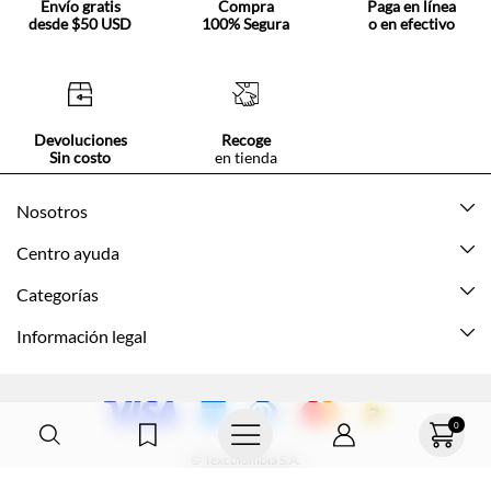
Envío gratis
Compra
Paga en línea
desde $50 USD
100% Segura
o en efectivo
Devoluciones
Recoge
Sin costo
en tienda
Nosotros
Acerca de Tennis
Centro ayuda
Tiendas
Mis pedidos
Categorías
Beneficios de suscripción
Mi cuenta
Nuevo
Información legal
Cómo comprar
Mujer
Promociones vigentes
Guía de tallas
Hombre
Politica de envío y devolución
0
Contáctanos
Niña
Políticas de privacidad
© Texcolombia S.A.
Preguntas frecuentes
Niño
Términos y condiciones