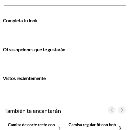
Completa tu look
Otras opciones que te gustarán
Vistos recientemente
También te encantarán
mbre
Camisa de corte recto con rayas preteñidas en poliéster verde salvia para hombre
Camisa regular fit con botones contraste en algodón azul marino para hombre