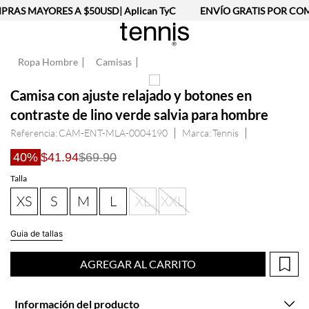
RAS MAYORES A $50USD| Aplican TyC
ENVÍO GRATIS POR COMP
Ropa Hombre
Camisas
Camisa con ajuste relajado y botones en
contraste de lino verde salvia para hombre
Referencia
:
CAM-ENT-MLA-0004190
Tennis
40%
$41.94
$69.90
Talla
XS
S
M
L
XL
XXL
Guia de tallas
AGREGAR AL CARRITO
Información del producto