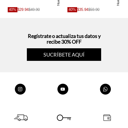
Nuevo
Nuevo
40%
$29.94
$49.90
40%
$35.94
$59.90
Regístrate o actualiza tus datos y
recibe 30% OFF
SUCRÍBETE AQUÍ