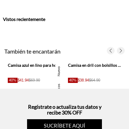
También te encantarán
a hombre
Camisa azul en lino para hombre
Camisa en dril con bolsillos negra para hombre
Nuevo
40%
$41.94
$69.90
40%
$38.94
$64.90
Basicos
Regístrate o actualiza tus datos y
recibe 30% OFF
SUCRÍBETE AQUÍ