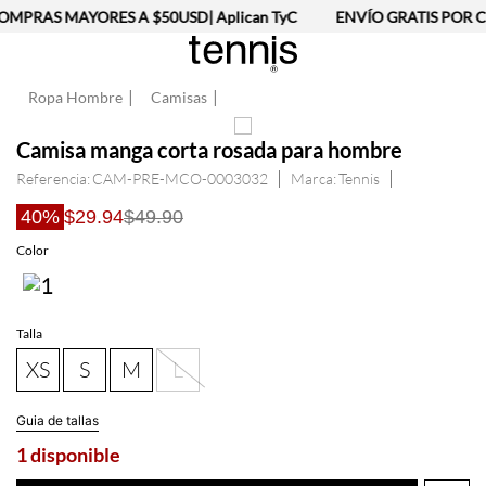
MPRAS MAYORES A $50USD| Aplican TyC
ENVÍO GRATIS POR C
Ropa Hombre
Camisas
Camisa manga corta rosada para hombre
Referencia
:
CAM-PRE-MCO-0003032
Tennis
40%
$29.94
$49.90
Talla
XS
S
M
L
Guia de tallas
1 disponible
AGREGAR AL CARRITO
Información del producto