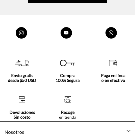
Envío gratis
Compra
Paga en línea
desde $50 USD
100% Segura
o en efectivo
Devoluciones
Recoge
Sin costo
en tienda
Nosotros
Acerca de Tennis
Centro ayuda
Tiendas
Mis pedidos
Categorías