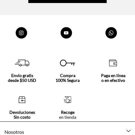
Envío gratis
Compra
Paga en línea
desde $50 USD
100% Segura
o en efectivo
Devoluciones
Recoge
Sin costo
en tienda
Nosotros
Acerca de Tennis
Centro ayuda
Tiendas
Mis pedidos
Categorías