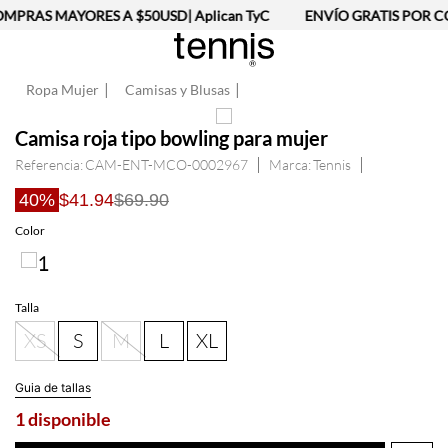
MPRAS MAYORES A $50USD| Aplican TyC
ENVÍO GRATIS POR CO
Ropa Mujer
Camisas y Blusas
Camisa roja tipo bowling para mujer
Referencia
:
CAM-ENT-MCO-0002967
Tennis
40%
$41.94
$69.90
Talla
XS
S
M
L
XL
Guia de tallas
1 disponible
AGREGAR AL CARRITO
Información del producto