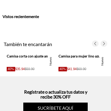
También te encantarán
Camisa corta con ajuste amplio y botones metálicos en algodón amarillo para mujer
Camisa para mujer lino azul fit relajado con botones
Nuevo
Nuevo
40%
$35.94
$59.90
40%
$41.94
$69.90
Regístrate o actualiza tus datos y
recibe 30% OFF
SUCRÍBETE AQUÍ