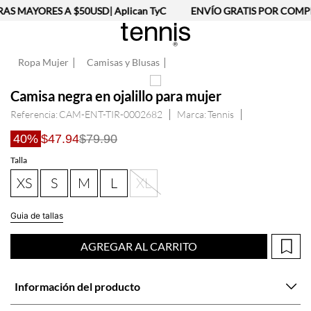
S MAYORES A $50USD| Aplican TyC
ENVÍO GRATIS POR COMPRA
Ropa Mujer
Camisas y Blusas
Camisa negra en ojalillo para mujer
Referencia
:
CAM-ENT-TIR-0002682
Tennis
40%
$47.94
$79.90
Talla
XS
S
M
L
XL
Guia de tallas
AGREGAR AL CARRITO
Información del producto