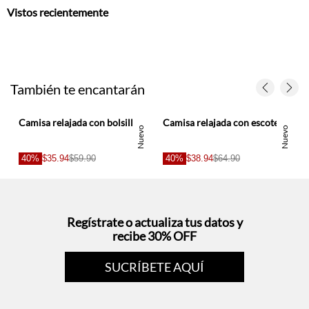
Vistos recientemente
También te encantarán
a mujer
Camisa relajada con bolsillos XL en lino chocolate para mujer
Camisa relajada con escote en V profundo en algodón blanco para mujer
Nuevo
Nuevo
40%
$35.94
$59.90
40%
$38.94
$64.90
Regístrate o actualiza tus datos y
recibe 30% OFF
SUCRÍBETE AQUÍ