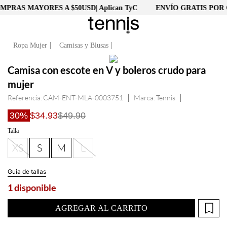
PRAS MAYORES A $50USD| Aplican TyC
ENVÍO GRATIS POR C
Ropa Mujer
Camisas y Blusas
Camisa con escote en V y boleros crudo para
mujer
Referencia
:
CAM-ENT-MLA-0003751
Tennis
30%
$34.93
$49.90
Talla
XS
S
M
L
Guia de tallas
1 disponible
AGREGAR AL CARRITO