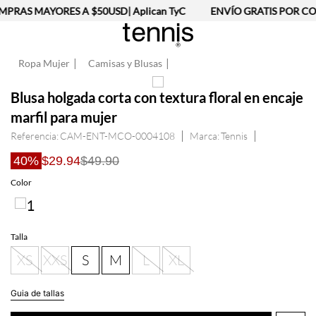
PRAS MAYORES A $50USD| Aplican TyC
ENVÍO GRATIS POR COM
Ropa Mujer
Camisas y Blusas
Blusa holgada corta con textura floral en encaje
marfil para mujer
Referencia
:
CAM-ENT-MCO-0004108
Tennis
40%
$29.94
$49.90
Talla
XS
XXS
S
M
L
XL
Guia de tallas
AGREGAR AL CARRITO
Información del producto