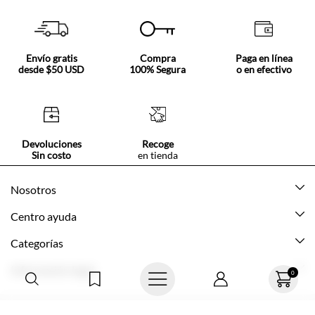
Envío gratis
Compra
Paga en línea
desde $50 USD
100% Segura
o en efectivo
Devoluciones
Recoge
Sin costo
en tienda
Nosotros
Acerca de Tennis
Centro ayuda
Tiendas
Mis pedidos
Categorías
Beneficios de suscripción
Mi cuenta
Nuevo
Información legal
Cómo comprar
Mujer
Promociones vigentes
Guía de tallas
Hombre
Politica de envío y devolución
0
Contáctanos
Niña
Políticas de privacidad
© Texcolombia S.A.
Preguntas frecuentes
Niño
Términos y condiciones