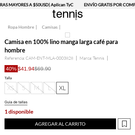
AS MAYORES A $50USD| Aplican TyC
ENVÍO GRATIS POR COMPR
Ropa Hombre
Camisas
Camisa en 100% lino manga larga café para
hombre
Referencia
:
CAM-ENT-MLA-0003828
Tennis
40%
$41.94
$69.90
Talla
XS
S
M
L
XL
Guia de tallas
1 disponible
AGREGAR AL CARRITO