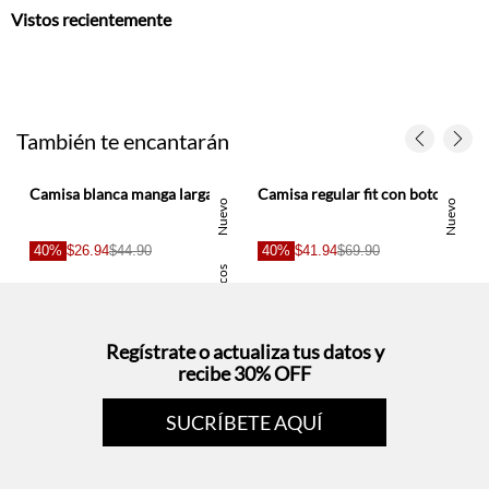
Vistos recientemente
También te encantarán
ombre
Camisa blanca manga larga para hombre
Camisa regular fit con botones blancos en lino azul para hombre
Nuevo
Nuevo
40%
$26.94
$44.90
40%
$41.94
$69.90
Basicos
Regístrate o actualiza tus datos y
recibe 30% OFF
SUCRÍBETE AQUÍ