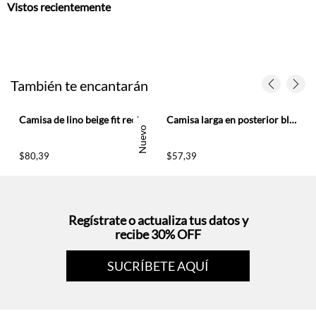
Vistos recientemente
También te encantarán
ujer
Camisa de lino beige fit recto con bajo redondeado para mujer
Camisa larga en posterior blanca para mujer
Nuevo
$
80
,
39
$
57
,
39
Regístrate o actualiza tus datos y
recibe 30% OFF
SUCRÍBETE AQUÍ