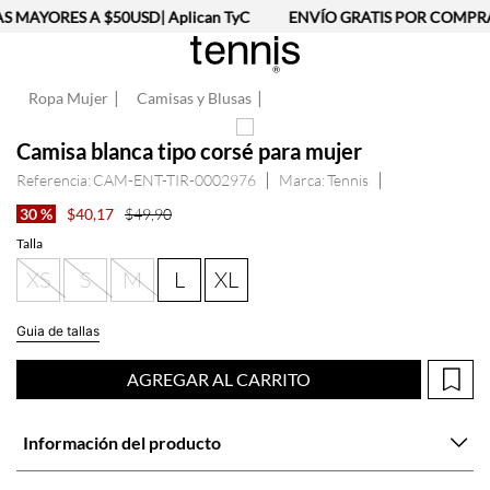
 MAYORES A $50USD| Aplican TyC
ENVÍO GRATIS POR COMPRAS
Ropa Mujer
Camisas y Blusas
Camisa blanca tipo corsé para mujer
Referencia
:
CAM-ENT-TIR-0002976
Tennis
30 %
$
40
,
17
$
49
,
90
Talla
XS
S
M
L
XL
Guia de tallas
AGREGAR AL CARRITO
Información del producto