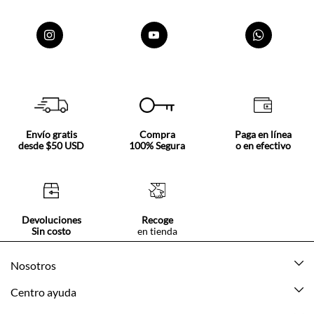
Envío gratis
Compra
Paga en línea
desde $50 USD
100% Segura
o en efectivo
Devoluciones
Recoge
Sin costo
en tienda
Nosotros
Acerca de Tennis
Centro ayuda
Tiendas
Mis pedidos