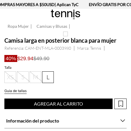
MPRAS MAYORES A $50USD| Aplican TyC
ENVÍO GRATIS POR CO
Ropa Mujer
Camisas y Blusas
Camisa larga en posterior blanca para mujer
Referencia
:
CAM-ENT-MLA-0003980
Tennis
40%
$29.94
$49.90
Talla
XS
S
M
L
Guia de tallas
AGREGAR AL CARRITO
Información del producto