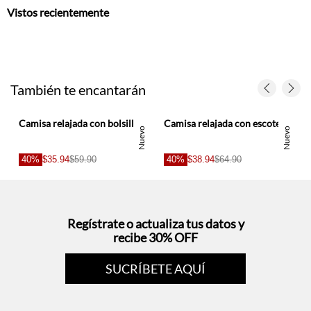
Vistos recientemente
También te encantarán
ujer
Camisa relajada con bolsillos XL en lino chocolate para mujer
Camisa relajada con escote en V profundo en algodón blanco para mujer
Nuevo
Nuevo
40%
$35.94
$59.90
40%
$38.94
$64.90
Regístrate o actualiza tus datos y
recibe 30% OFF
SUCRÍBETE AQUÍ