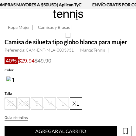
MPRAS MAYORES A $50USD| Aplican TyC
ENVÍO GRATIS POR CO
Ropa Mujer
Camisas y Blusas
Camisa de silueta tipo globo blanca para mujer
Referencia
:
CAM-ENT-MLA-0003931
Tennis
40%
$29.94
$49.90
Talla
XS
XXS
S
M
L
XL
Guia de tallas
AGREGAR AL CARRITO
Información del producto