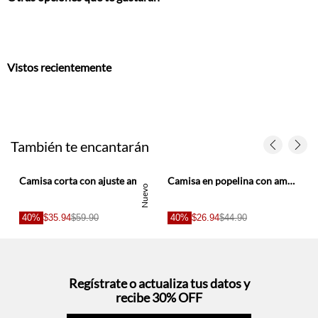
Vistos recientemente
También te encantarán
Camisa corta con ajuste amplio y botones metálicos en algodón amarillo para mujer
Camisa en popelina con amarre en fajón blanca para mujer
Nuevo
40%
$35.94
$59.90
40%
$26.94
$44.90
Regístrate o actualiza tus datos y
recibe 30% OFF
SUCRÍBETE AQUÍ