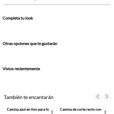
Completa tu look
Otras opciones que te gustarán
Vistos recientemente
También te encantarán
 hombre
Camisa azul en lino para hombre
Camisa de corte recto con rayas preteñidas en poliéster verde salvia para hombre