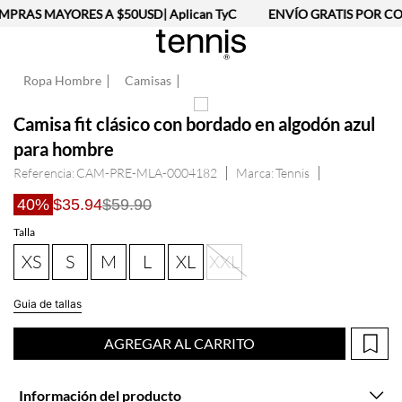
PRAS MAYORES A $50USD| Aplican TyC
ENVÍO GRATIS POR CO
Ropa Hombre
Camisas
Camisa fit clásico con bordado en algodón azul
para hombre
Referencia
:
CAM-PRE-MLA-0004182
Tennis
40%
$35.94
$59.90
Talla
XS
S
M
L
XL
XXL
Guia de tallas
AGREGAR AL CARRITO
Información del producto