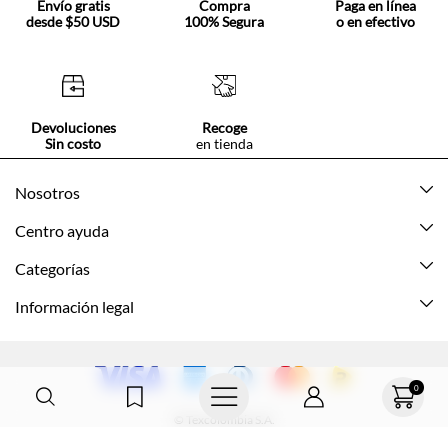
Envío gratis
Compra
Paga en línea
desde $50 USD
100% Segura
o en efectivo
Devoluciones
Recoge
Sin costo
en tienda
Nosotros
Acerca de Tennis
Centro ayuda
Tiendas
Mis pedidos
Categorías
Beneficios de suscripción
Mi cuenta
Nuevo
Información legal
Cómo comprar
Mujer
Promociones vigentes
Guía de tallas
Hombre
Politica de envío y devolución
0
Contáctanos
Niña
Políticas de privacidad
© Texcolombia S.A.
Preguntas frecuentes
Niño
Términos y condiciones