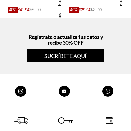
Nuevo
Nuevo
40%
$41.94
$69.90
40%
$29.94
$49.90
Basicos
Regístrate o actualiza tus datos y
recibe 30% OFF
SUCRÍBETE AQUÍ