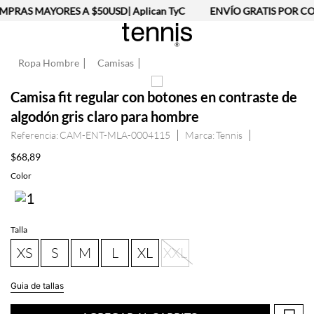
PRAS MAYORES A $50USD| Aplican TyC
ENVÍO GRATIS POR CO
Ropa Hombre
Camisas
Camisa fit regular con botones en contraste de
algodón gris claro para hombre
Referencia
:
CAM-ENT-MLA-0004115
Tennis
$
68
,
89
Talla
XS
S
M
L
XL
XXL
Guia de tallas
AGREGAR AL CARRITO
Información del producto