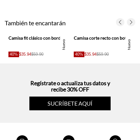
También te encantarán
Camisa fit clásico con bordado en algodón azul para hombre
Camisa corte recto con botones en contraste de algodón rosa salmón para hombre
Nuevo
Nuevo
40%
$35.94
$59.90
40%
$35.94
$59.90
Regístrate o actualiza tus datos y
recibe 30% OFF
SUCRÍBETE AQUÍ