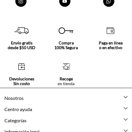
Envío gratis
Compra
Paga en línea
desde $50 USD
100% Segura
o en efectivo
Devoluciones
Recoge
Sin costo
en tienda
Nosotros
Acerca de Tennis
Centro ayuda
Tiendas
Mis pedidos
Categorías
Beneficios de suscripción
Mi cuenta
Nuevo
Información legal