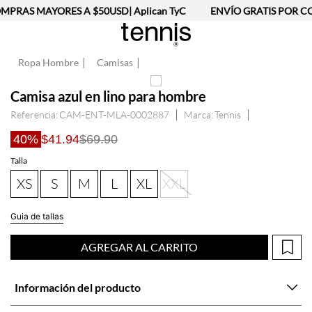
MPRAS MAYORES A $50USD| Aplican TyC
ENVÍO GRATIS POR CO
Ropa Hombre
Camisas
Camisa azul en lino para hombre
Referencia
:
CAM-ENT-MLA-0002887
Tennis
40%
$41.94
$69.90
Talla
XS
S
M
L
XL
XXL
Guia de tallas
AGREGAR AL CARRITO
Información del producto